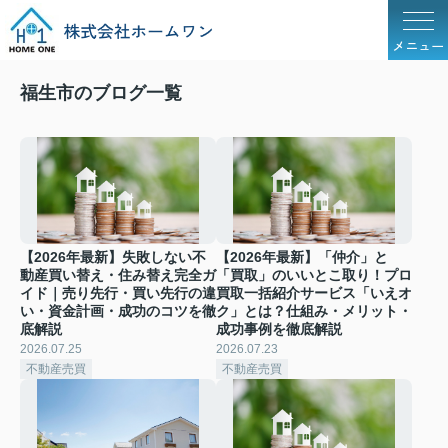
メニュー
福生市のブログ一覧
【2026年最新】失敗しない不
【2026年最新】「仲介」と
動産買い替え・住み替え完全ガ
「買取」のいいとこ取り！プロ
イド｜売り先行・買い先行の違
買取一括紹介サービス「いえオ
い・資金計画・成功のコツを徹
ク」とは？仕組み・メリット・
底解説
成功事例を徹底解説
2026.07.25
2026.07.23
不動産売買
不動産売買