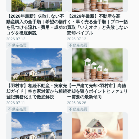
【2026年最新】失敗しない不
【2026年最新】不動産を高
動産購入の全手順｜希望の物件
く・早く売る全手順｜プロ一括
を見つける流れ・費用・成功の
買取「いえオク」と失敗しない
コツを徹底解説
売却バイブル
2026.07.13
2026.07.12
不動産売買
不動産売買
【羽村市】相続不動産・実家売
【一戸建て売却×羽村市】高値
却ガイド｜空き家対策から相続
売却を狙うポイントとファミリ
登記義務化まで徹底解説
ー需要の最新傾向
2026.07.11
2026.06.28
不動産売買
不動産売買