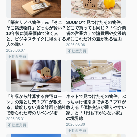
「築古リノベ物件」vs「そこ
SUUMOで見つけたその物件、
そこ築浅物件」どっちが賢い？
どこで買っても同じ？「仲介業
10年後に資産価値で泣く人
者の営業力」で諸費用や交渉結
と、ビジネスライクに得をする
果にこれだけの差が出る理由
人の違い
2026.06.06
2026.06.07
不動産売買
不動産売買
「年収から計算する住宅ロー
ネットで見つけたその物件、ぶ
ン」の落とし穴？プロが教え
っちゃけ値引きできる？プロが
る、破綻しない資金計画と他社
教える「価格交渉が通りやすい
で断られた時のリベンジ術
家」と「1円も下がらない家」
の境界線
2026.05.31
2026.05.30
不動産売買
不動産売買