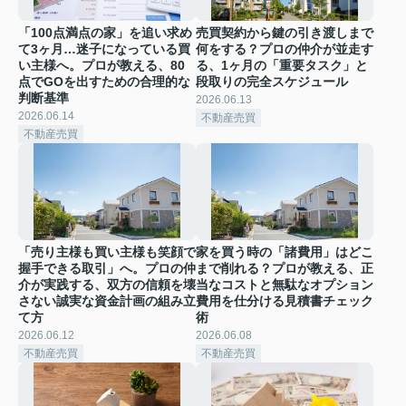
「100点満点の家」を追い求め
売買契約から鍵の引き渡しまで
て3ヶ月…迷子になっている買
何をする？プロの仲介が並走す
い主様へ。プロが教える、80
る、1ヶ月の「重要タスク」と
点でGOを出すための合理的な
段取りの完全スケジュール
判断基準
2026.06.13
2026.06.14
不動産売買
不動産売買
「売り主様も買い主様も笑顔で
家を買う時の「諸費用」はどこ
握手できる取引」へ。プロの仲
まで削れる？プロが教える、正
介が実践する、双方の信頼を壊
当なコストと無駄なオプション
さない誠実な資金計画の組み立
費用を仕分ける見積書チェック
て方
術
2026.06.12
2026.06.08
不動産売買
不動産売買