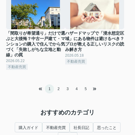
「間取りが希望通り」だけで選
ハザードマップで「浸水想定区
ぶと大後悔？中古一戸建て・マ
域」にある物件は避けるべき？
ンションの購入で住んでから気
プロが教える正しいリスクの読
づく「失敗しがちな立地と動
み解き方
線」の罠
2026.05.18
2026.05.22
不動産売買
不動産売買
1
2
3
4
5
おすすめのカテゴリ
購入ガイド
不動産売買
社長日記
思ったこと