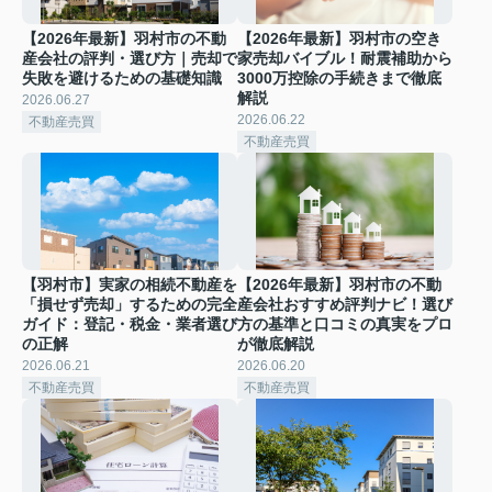
【2026年最新】羽村市の不動
【2026年最新】羽村市の空き
産会社の評判・選び方｜売却で
家売却バイブル！耐震補助から
失敗を避けるための基礎知識
3000万控除の手続きまで徹底
解説
2026.06.27
2026.06.22
不動産売買
不動産売買
【羽村市】実家の相続不動産を
【2026年最新】羽村市の不動
「損せず売却」するための完全
産会社おすすめ評判ナビ！選び
ガイド：登記・税金・業者選び
方の基準と口コミの真実をプロ
の正解
が徹底解説
2026.06.21
2026.06.20
不動産売買
不動産売買