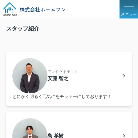
メニュー
スタッフ紹介
アンドウ トモユキ
安藤 智之
とにかく明るく元気にをモットーにしております！
島 孝樹