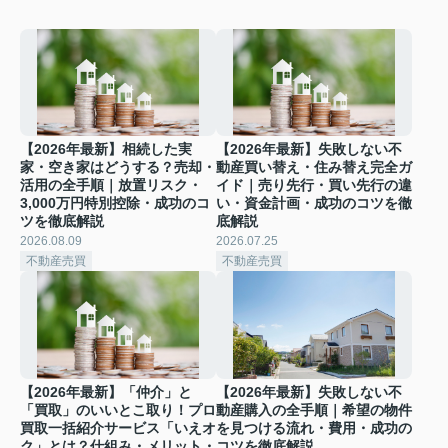
【2026年最新】相続した実
【2026年最新】失敗しない不
家・空き家はどうする？売却・
動産買い替え・住み替え完全ガ
活用の全手順｜放置リスク・
イド｜売り先行・買い先行の違
3,000万円特別控除・成功のコ
い・資金計画・成功のコツを徹
ツを徹底解説
底解説
2026.08.09
2026.07.25
不動産売買
不動産売買
【2026年最新】「仲介」と
【2026年最新】失敗しない不
「買取」のいいとこ取り！プロ
動産購入の全手順｜希望の物件
買取一括紹介サービス「いえオ
を見つける流れ・費用・成功の
ク」とは？仕組み・メリット・
コツを徹底解説