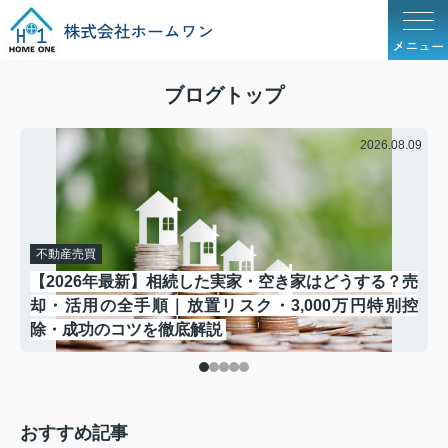
メニュー
ブログトップ
.12
2026.08.09
不動産売買
【2026年最新】相続した実家・空き家はどうする？売
ロ
却・活用の全手順｜放置リスク・3,000万円特別控
除・成功のコツを徹底解説
おすすめ記事