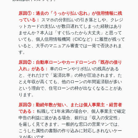
原因①：過去の「うっかり払い忘れ」が信用情報に残
っている：
スマホの分割払いの引き落としや、クレジ
ットカードの支払いが数日遅れてしまった経験はあり
ませんか？本人は「すぐ払ったから大丈夫」と思って
いても、個人信用情報機関（CICなど）に履歴が残って
いると、大手のマニュアル審査では一発で否決されま
す。
原因②：自動車ローンやカードローンの「既存の借り
入れ」がある：
車のローンやリボ払いの残高がある
と、それだけで「返済比率」の枠が圧迫されます。た
とえ年収が高くても、他のローンの年間返済額が多い
という理由で、住宅ローンの枠が出なくなることがあ
ります。
原因③：勤続年数が短い、または個人事業主・経営者
である：
転職して1年未満の場合や、個人事業主で確定
申告の利益に波がある場合、銀行は「収入の安定性」
を厳しく見てきます。一般的な窓口の営業マンでは、
こうした属性の書類の作り込みに対応しきれないケー
スが多いです。