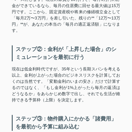
金ができているなら、毎月の住居費に回せる最大値は15万
円です。ここから、固定資産税や将来の修繕積立金として
「毎月2万〜3万円」を差し引いた、残りの**「12万〜13万
円」**が、あなたの本当の「毎月の適正返済額」になりま
す。
ステップ②：金利が「上昇した場合」のシ
ミュレーションを最初に行う
現在は低金利時代ですが、35年という長期スパンを考える
以上、金利が上がった場合のビジネスリスクを計算してお
くのは当然です。「変動金利のいまの安さ」だけで計算す
るのではなく、「もし金利が1%上がったら毎月の返済は
どうなるか」をあらかじめ数字で出し、それでも生活が維
持できる予算枠（上限）を決定します。
ステップ③：物件購入にかかる「諸費用」
を最初から予算に組み込む