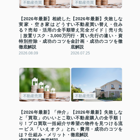
不動産売買
不動産売買
【2026年最新】相続した
【2026年最新】失敗しな
実家・空き家はどうす
い不動産買い替え・住み
る？売却・活用の全手順
替え完全ガイド｜売り先
｜放置リスク・3,000万円
行・買い先行の違い・資
特別控除・成功のコツを
金計画・成功のコツを徹
徹底解説
底解説
2026.08.09
2026.07.25
不動産売買
不動産売買
【2026年最新】「仲介」
【2026年最新】失敗しな
と「買取」のいいとこ取
い不動産購入の全手順｜
り！プロ買取一括紹介サ
希望の物件を見つける流
ービス「いえオク」と
れ・費用・成功のコツを
は？仕組み・メリット・
徹底解説