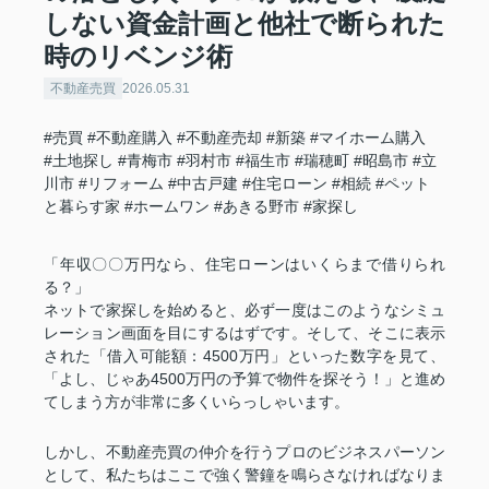
しない資金計画と他社で断られた
時のリベンジ術
不動産売買
2026.05.31
#売買
#不動産購入
#不動産売却
#新築
#マイホーム購入
#土地探し
#青梅市
#羽村市
#福生市
#瑞穂町
#昭島市
#立
川市
#リフォーム
#中古戸建
#住宅ローン
#相続
#ペット
と暮らす家
#ホームワン
#あきる野市
#家探し
「年収〇〇万円なら、住宅ローンはいくらまで借りられ
る？」
ネットで家探しを始めると、必ず一度はこのようなシミュ
レーション画面を目にするはずです。そして、そこに表示
された「借入可能額：4500万円」といった数字を見て、
「よし、じゃあ4500万円の予算で物件を探そう！」と進め
てしまう方が非常に多くいらっしゃいます。
しかし、不動産売買の仲介を行うプロのビジネスパーソン
として、私たちはここで強く警鐘を鳴らさなければなりま