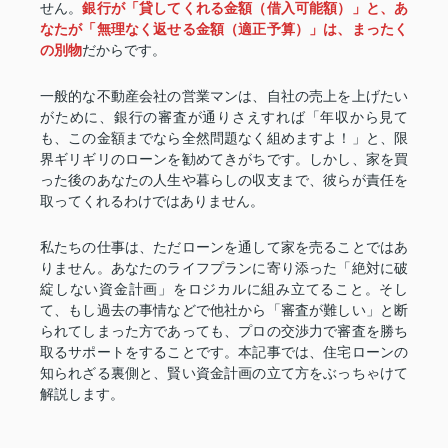
せん。
銀行が「貸してくれる金額（借入可能額）」と、あ
なたが「無理なく返せる金額（適正予算）」は、まったく
の別物
だからです。
一般的な不動産会社の営業マンは、自社の売上を上げたい
がために、銀行の審査が通りさえすれば「年収から見て
も、この金額までなら全然問題なく組めますよ！」と、限
界ギリギリのローンを勧めてきがちです。しかし、家を買
った後のあなたの人生や暮らしの収支まで、彼らが責任を
取ってくれるわけではありません。
私たちの仕事は、ただローンを通して家を売ることではあ
りません。あなたのライフプランに寄り添った「絶対に破
綻しない資金計画」をロジカルに組み立てること。そし
て、もし過去の事情などで他社から「審査が難しい」と断
られてしまった方であっても、プロの交渉力で審査を勝ち
取るサポートをすることです。本記事では、住宅ローンの
知られざる裏側と、賢い資金計画の立て方をぶっちゃけて
解説します。