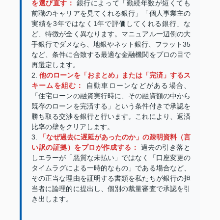
を選び直す：
銀行によって「勤続年数が短くても
前職のキャリアを見てくれる銀行」「個人事業主の
実績を3年ではなく1年で評価してくれる銀行」な
ど、特徴が全く異なります。マニュアル一辺倒の大
手銀行でダメなら、地銀やネット銀行、フラット35
など、条件に合致する最適な金融機関をプロの目で
再選定します。
2.
他のローンを「おまとめ」または「完済」するス
キームを組む：
自動車ローンなどがある場合、
「住宅ローンの融資実行時に、その融資額の中から
既存のローンを完済する」という条件付きで承認を
勝ち取る交渉を銀行と行います。これにより、返済
比率の壁をクリアします。
3.
「なぜ過去に遅延があったのか」の疎明資料（言
い訳の証拠）をプロが作成する：
過去の引き落と
しエラーが「悪質な未払い」ではなく「口座変更の
タイムラグによる一時的なもの」である場合など、
その正当な理由を証明する書類を私たちが銀行の担
当者に論理的に提出し、個別の裁量審査で承認を引
き出します。