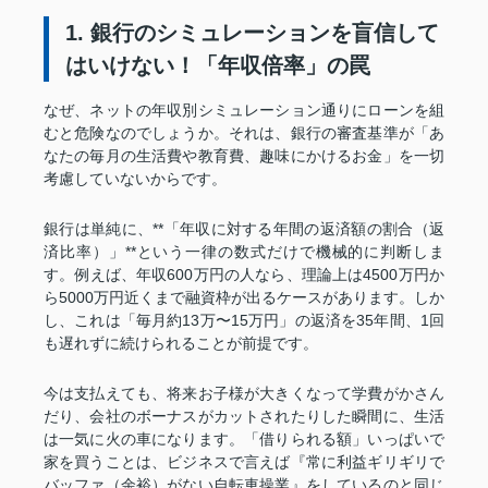
1. 銀行のシミュレーションを盲信して
はいけない！「年収倍率」の罠
なぜ、ネットの年収別シミュレーション通りにローンを組
むと危険なのでしょうか。それは、銀行の審査基準が「あ
なたの毎月の生活費や教育費、趣味にかけるお金」を一切
考慮していないからです。
銀行は単純に、**「年収に対する年間の返済額の割合（返
済比率）」**という一律の数式だけで機械的に判断しま
す。例えば、年収600万円の人なら、理論上は4500万円か
ら5000万円近くまで融資枠が出るケースがあります。しか
し、これは「毎月約13万〜15万円」の返済を35年間、1回
も遅れずに続けられることが前提です。
今は支払えても、将来お子様が大きくなって学費がかさん
だり、会社のボーナスがカットされたりした瞬間に、生活
は一気に火の車になります。「借りられる額」いっぱいで
家を買うことは、ビジネスで言えば『常に利益ギリギリで
バッファ（余裕）がない自転車操業』をしているのと同じ