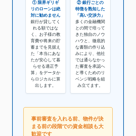
① 限界ギリギ
② 銀行ごとの
リのローンは絶
特徴を熟知した
対に勧めません
「高い交渉力」
銀行が貸してく
多くの金融機関
れる額ではな
との間で培って
く、お子様の教
きた独自のノウ
育費や将来の貯
ハウと、徹底的
蓄までを見据え
な書類の作り込
た「本当にあな
みにより、他社
たが安心して暮
では通らなかっ
らせる適正予
た審査を承認へ
算」をデータか
と導くためのリ
らロジカルに算
ベンジ戦略を組
出します。
み立てます。
事前審査を入れる前、物件が決
まる前の段階での資金相談も大
歓迎です