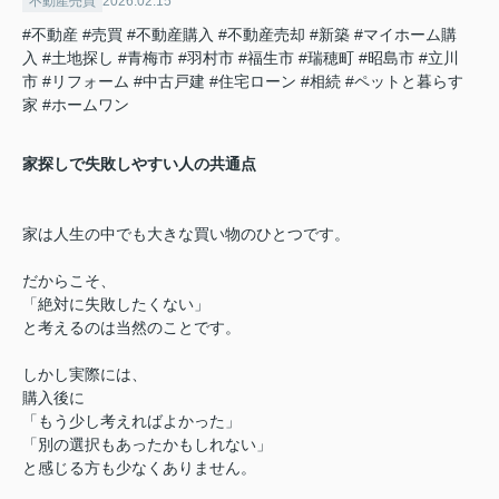
不動産売買
2026.02.15
#不動産
#売買
#不動産購入
#不動産売却
#新築
#マイホーム購
入
#土地探し
#青梅市
#羽村市
#福生市
#瑞穂町
#昭島市
#立川
市
#リフォーム
#中古戸建
#住宅ローン
#相続
#ペットと暮らす
家
#ホームワン
家探しで失敗しやすい人の共通点
家は人生の中でも大きな買い物のひとつです。
だからこそ、
「絶対に失敗したくない」
と考えるのは当然のことです。
しかし実際には、
購入後に
「もう少し考えればよかった」
「別の選択もあったかもしれない」
と感じる方も少なくありません。