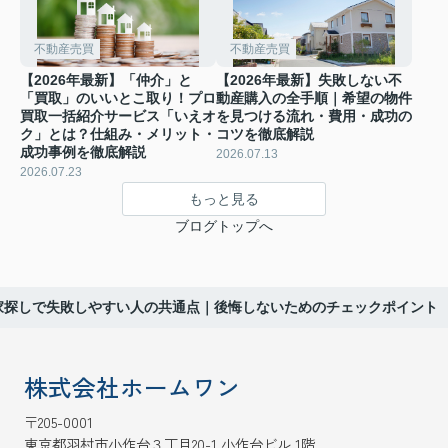
不動産売買
不動産売買
【2026年最新】「仲介」と
【2026年最新】失敗しない不
「買取」のいいとこ取り！プロ
動産購入の全手順｜希望の物件
買取一括紹介サービス「いえオ
を見つける流れ・費用・成功の
ク」とは？仕組み・メリット・
コツを徹底解説
成功事例を徹底解説
2026.07.13
2026.07.23
もっと見る
ブログトップへ
家探しで失敗しやすい人の共通点｜後悔しないためのチェックポイント
株式会社ホームワン
〒205-0001
東京都羽村市小作台３丁目20-1 小作台ビル 1階