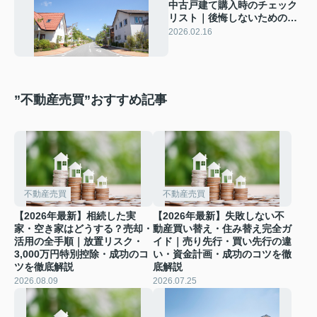
中古戸建て購入時のチェック
リスト｜後悔しないための確
認ポイント
2026.02.16
”不動産売買”おすすめ記事
不動産売買
不動産売買
【2026年最新】相続した実
【2026年最新】失敗しない不
家・空き家はどうする？売却・
動産買い替え・住み替え完全ガ
活用の全手順｜放置リスク・
イド｜売り先行・買い先行の違
3,000万円特別控除・成功のコ
い・資金計画・成功のコツを徹
ツを徹底解説
底解説
2026.08.09
2026.07.25