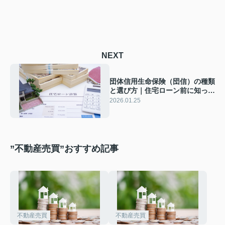
NEXT
団体信用生命保険（団信）の種類
と選び方｜住宅ローン前に知って
おきたい基礎知識
2026.01.25
”不動産売買”おすすめ記事
不動産売買
不動産売買