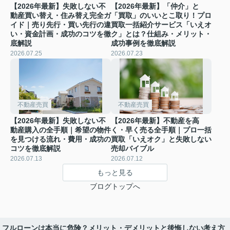
【2026年最新】失敗しない不
【2026年最新】「仲介」と
動産買い替え・住み替え完全ガ
「買取」のいいとこ取り！プロ
イド｜売り先行・買い先行の違
買取一括紹介サービス「いえオ
い・資金計画・成功のコツを徹
ク」とは？仕組み・メリット・
底解説
成功事例を徹底解説
2026.07.25
2026.07.23
不動産売買
不動産売買
【2026年最新】失敗しない不
【2026年最新】不動産を高
動産購入の全手順｜希望の物件
く・早く売る全手順｜プロ一括
を見つける流れ・費用・成功の
買取「いえオク」と失敗しない
コツを徹底解説
売却バイブル
2026.07.13
2026.07.12
もっと見る
ブログトップへ
フルローンは本当に危険？メリット・デメリットと後悔しない考え方