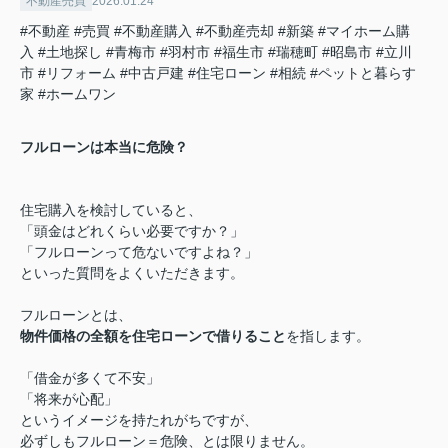
不動産売買
2026.01.24
#不動産
#売買
#不動産購入
#不動産売却
#新築
#マイホーム購
入
#土地探し
#青梅市
#羽村市
#福生市
#瑞穂町
#昭島市
#立川
市
#リフォーム
#中古戸建
#住宅ローン
#相続
#ペットと暮らす
家
#ホームワン
フルローンは本当に危険？
住宅購入を検討していると、
「頭金はどれくらい必要ですか？」
「フルローンって危ないですよね？」
といった質問をよくいただきます。
フルローンとは、
物件価格の全額を住宅ローンで借りること
を指します。
「借金が多くて不安」
「将来が心配」
というイメージを持たれがちですが、
必ずしもフルローン＝危険、とは限りません。