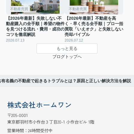
不動産売買
不動産売買
【2026年最新】失敗しない不
【2026年最新】不動産を高
動産購入の全手順｜希望の物件
く・早く売る全手順｜プロ一括
を見つける流れ・費用・成功の
買取「いえオク」と失敗しない
コツを徹底解説
売却バイブル
2026.07.13
2026.07.12
もっと見る
ブログトップへ
共有名義の不動産で起きるトラブルとは？原因と正しい解決方法を解説
株式会社ホームワン
〒205-0001
東京都羽村市小作台３丁目20-1 小作台ビル 1階
営業時間：24時間受付中