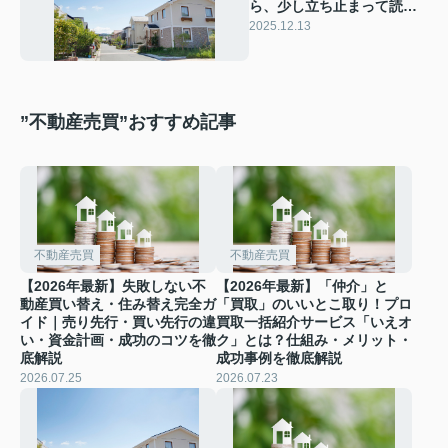
ら、少し立ち止まって読ん
でほしい話
2025.12.13
”不動産売買”おすすめ記事
不動産売買
不動産売買
【2026年最新】失敗しない不
【2026年最新】「仲介」と
動産買い替え・住み替え完全ガ
「買取」のいいとこ取り！プロ
イド｜売り先行・買い先行の違
買取一括紹介サービス「いえオ
い・資金計画・成功のコツを徹
ク」とは？仕組み・メリット・
底解説
成功事例を徹底解説
2026.07.25
2026.07.23