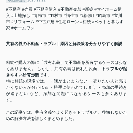
不動産売買
2025.12.12
#不動産
#売買
#不動産購入
#不動産売却
#新築
#マイホーム購
入
#土地探し
#青梅市
#羽村市
#福生市
#瑞穂町
#昭島市
#立川
市
#リフォーム
#中古戸建
#住宅ローン
#相続
#ペットと暮らす
家
#ホームワン
共有名義の不動産トラブル｜原因と解決策を分かりやすく解説
相続や購入の際に「共有名義」で不動産を所有するケースは少な
くありません。 しかし、共有名義は便利な反面、
トラブルが起
きやすい所有形態
です。
特に相続の現場では、 ・話がまとまらない ・売りたい人と売り
たくない人が分かれる ・勝手に使われてしまう ・売却の手続き
が進まない など、深刻な問題につながるケースも多くありま
す。
この記事では、共有名義でよく起きるトラブルと、後悔しないた
めの解決方法を詳しくまとめました。