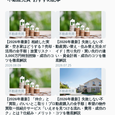
不動産売買
不動産売買
【2026年最新】相続した実
【2026年最新】失敗しない不
家・空き家はどうする？売却・
動産買い替え・住み替え完全ガ
活用の全手順｜放置リスク・
イド｜売り先行・買い先行の違
3,000万円特別控除・成功のコ
い・資金計画・成功のコツを徹
ツを徹底解説
底解説
2026.08.09
2026.07.25
不動産売買
不動産売買
【2026年最新】「仲介」と
【2026年最新】失敗しない不
「買取」のいいとこ取り！プロ
動産購入の全手順｜希望の物件
買取一括紹介サービス「いえオ
を見つける流れ・費用・成功の
ク」とは？仕組み・メリット・
コツを徹底解説