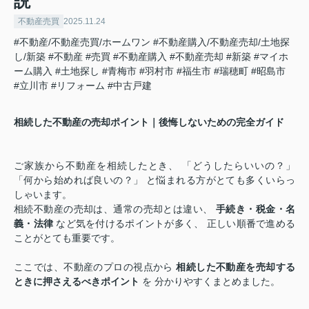
説
不動産売買
2025.11.24
#不動産/不動産売買/ホームワン
#不動産購入/不動産売却/土地探
し/新築
#不動産
#売買
#不動産購入
#不動産売却
#新築
#マイホ
ーム購入
#土地探し
#青梅市
#羽村市
#福生市
#瑞穂町
#昭島市
#立川市
#リフォーム
#中古戸建
相続した不動産の売却ポイント｜後悔しないための完全ガイド
ご家族から不動産を相続したとき、 「どうしたらいいの？」
「何から始めれば良いの？」 と悩まれる方がとても多くいらっ
しゃいます。
相続不動産の売却は、通常の売却とは違い、
手続き・税金・名
義・法律
など気を付けるポイントが多く、 正しい順番で進める
ことがとても重要です。
ここでは、不動産のプロの視点から
相続した不動産を売却する
ときに押さえるべきポイント
を 分かりやすくまとめました。