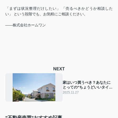
「まずは状況整理だけしたい」 「売るべきかどうか相談した
い」 という段階でも、お気軽にご相談ください。
――株式会社ホームワン
NEXT
家はいつ買うべき？あなたに
とっての“ちょうどいいタイミ
ング”とは
2025.11.27
”不動産売買”おすすめ記事