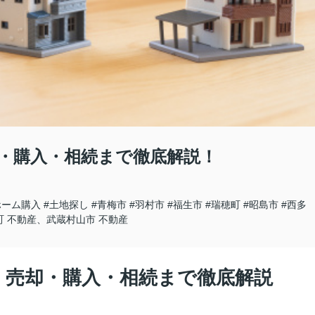
却・購入・相続まで徹底解説！
ホーム購入
#土地探し
#青梅市
#羽村市
#福生市
#瑞穂町
#昭島市
#西多
町 不動産、武蔵村山市 不動産
5｜売却・購入・相続まで徹底解説