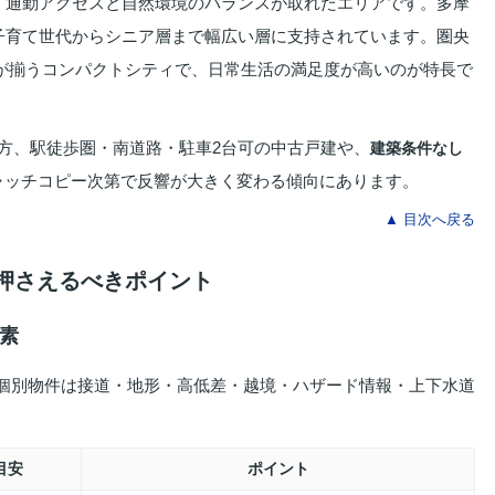
、通勤アクセスと自然環境のバランスが取れたエリアです。多摩
子育て世代からシニア層まで幅広い層に支持されています。圏央
が揃うコンパクトシティで、日常生活の満足度が高いのが特長で
方、駅徒歩圏・南道路・駐車2台可の中古戸建や、
建築条件なし
ャッチコピー次第で反響が大きく変わる傾向にあります。
▲ 目次へ戻る
に押さえるべきポイント
要素
。個別物件は接道・地形・高低差・越境・ハザード情報・上下水道
目安
ポイント