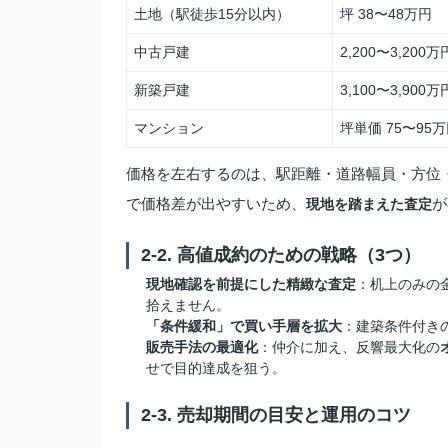
土地（駅徒歩15分以内）
坪 38〜48万円
中古戸建
2,200〜3,200
新築戸建
3,100〜3,900
マンション
坪単価 75〜95
価格を左右するのは、駅距離・道路幅員・方位
で価格差が出やすいため、
が
現地を踏まえた査定
2-2. 高値成約のための戦略（3つ）
現地確認を前提にした精緻な査定
：机上のみの
拾えません。
「条件緩和」で買い手層を拡大
：建築条件付き
販売手法の最適化
：仲介に加え、反響最大化の
せで目的達成を狙う。
2-3. 売却期間の目安と運用のコツ