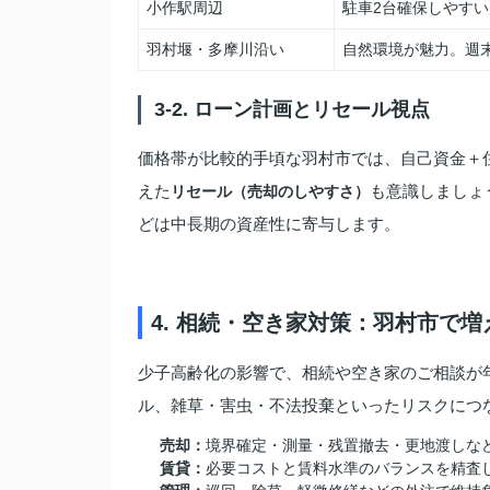
小作駅周辺
駐車2台確保しやす
羽村堰・多摩川沿い
自然環境が魅力。週
3-2. ローン計画とリセール視点
価格帯が比較的手頃な羽村市では、自己資金＋
えた
も意識しましょ
リセール（売却のしやすさ）
どは中長期の資産性に寄与します。
4. 相続・空き家対策：羽村市で
少子高齢化の影響で、相続や空き家のご相談が
ル、雑草・害虫・不法投棄といったリスクにつ
売却：
境界確定・測量・残置撤去・更地渡しな
賃貸：
必要コストと賃料水準のバランスを精査