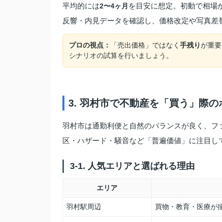
平均的には
を目安に想定。初動で相場
2〜4ヶ月
反響・内見データを確認し、価格改定や写真差
プロの視点：
「売出価格」ではなく
手残り
が重要
シナリオの試算を行いましょう。
3. 羽村市で不動産を「買う」際
羽村市は通勤利便と自然のバランスが良く、フ
区・ハザード・騒音など「普遍価値」に注目し
3-1. 人気エリアと選ばれる理由
エリア
羽村駅周辺
買物・教育・医療が