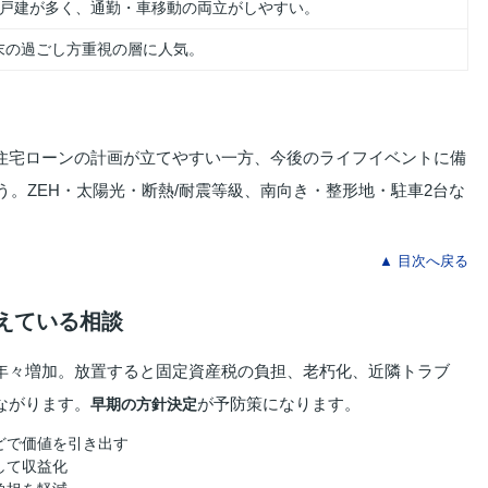
い戸建が多く、通勤・車移動の両立がしやすい。
末の過ごし方重視の層に人気。
住宅ローンの計画が立てやすい一方、今後のライフイベントに備
う。ZEH・太陽光・断熱/耐震等級、南向き・整形地・駐車2台な
▲ 目次へ戻る
増えている相談
年々増加。放置すると固定資産税の負担、老朽化、近隣トラブ
ながります。
が予防策になります。
早期の方針決定
どで価値を引き出す
して収益化