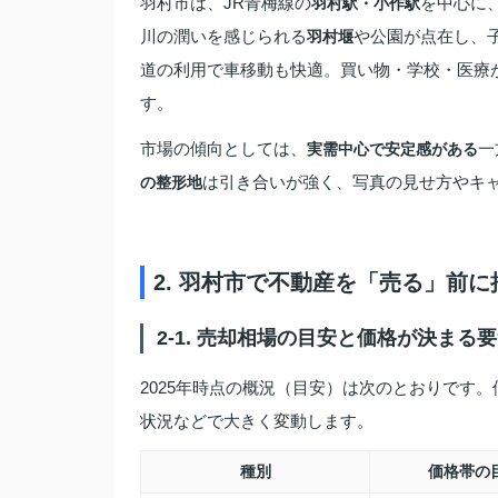
羽村市は、JR青梅線の
を中心に
羽村駅・小作駅
川の潤いを感じられる
や公園が点在し、
羽村堰
道の利用で車移動も快適。買い物・学校・医療
す。
市場の傾向としては、
一
実需中心で安定感がある
は引き合いが強く、写真の見せ方やキ
の整形地
2. 羽村市で不動産を「売る」前
2-1. 売却相場の目安と価格が決まる
2025年時点の概況（目安）は次のとおりです
状況などで大きく変動します。
種別
価格帯の