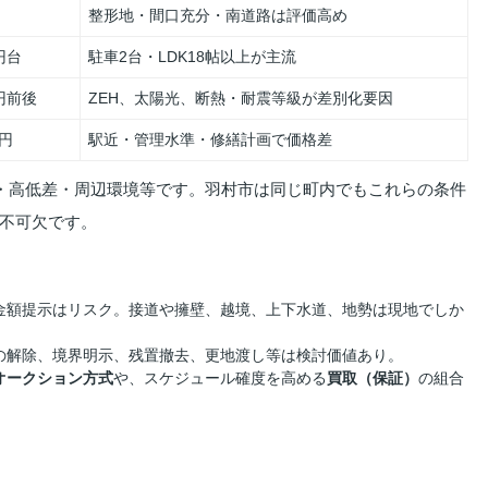
整形地・間口充分・南道路は評価高め
万円台
駐車2台・LDK18帖以上が主流
万円前後
ZEH、太陽光、断熱・耐震等級が差別化要因
万円
駅近・管理水準・修繕計画で価格差
・高低差・周辺環境等です。羽村市は同じ町内でもこれらの条件
不可欠です。
金額提示はリスク。接道や擁壁、越境、上下水道、地勢は現地でしか
の解除、境界明示、残置撤去、更地渡し等は検討価値あり。
オークション方式
や、スケジュール確度を高める
買取（保証）
の組合