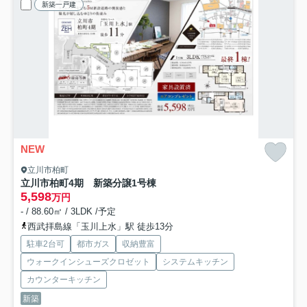
新築一戸建
NEW
立川市柏町
立川市柏町4期 新築分譲
1号棟
5,598
万円
- / 88.60㎡ / 3LDK /予定
西武拝島線「玉川上水」駅 徒歩13分
駐車2台可
都市ガス
収納豊富
ウォークインシューズクロゼット
システムキッチン
カウンターキッチン
新築