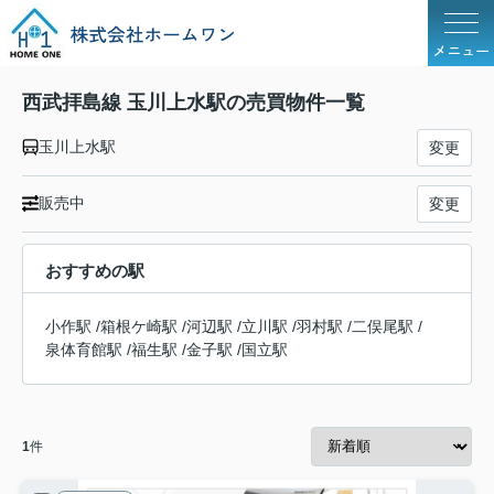
メニュー
西武拝島線 玉川上水駅の売買物件一覧
玉川上水駅
変更
販売中
変更
おすすめの駅
小作駅
/
箱根ケ崎駅
/
河辺駅
/
立川駅
/
羽村駅
/
二俣尾駅
/
泉体育館駅
/
福生駅
/
金子駅
/
国立駅
1
件