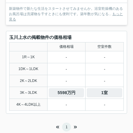
新築物件で新たな生活をスタートさせてみませんか。浴室乾燥機のある
お風呂場は洗濯物を干すときにも便利です。築年数が気になる...
もっと
見る
玉川上水の掲載物件の価格相場
価格相場
空室件数
-
-
1R～1K
-
-
1DK～1LDK
-
-
2K～2LDK
5598万円
1室
3K～3LDK
-
-
4K～4LDK以上
1