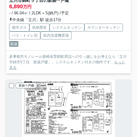
立川市錦町５丁目の新築一戸建
6,890
万円
- / 96.04㎡ / 2LDK＋S(納戸) /予定
中央線「立川」駅 徒歩17分
都市ガス
収納豊富
システムキッチン
カウンターキッチン
バス・トイレ別
室内洗濯機置場
新築
多摩都市モノレール柴崎体育館駅周辺への引っ越しをお考えなら「立川
市錦市5丁目 新築戸建」。システムキッチン付きの物件です...
もっと
見る
新築一戸建