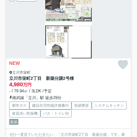
NEW
立川市栄町
立川市栄町2丁目 新築分譲
2号棟
4,980
万円
- / 79.94㎡ / 3LDK /予定
南武線「立川」駅 徒歩29分
都市ガス
建設住宅性能評価書付
収納豊富
システムキッチン
食器洗い乾燥機
バス・トイレ別
新築
ぜひ一度見ていただきたい、「立川市栄町2丁目 新築分譲」です。家