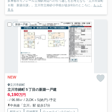
多摩都市モノレール立飛駅周辺への引っ越しをお考えなら「立川市栄町
６期 新築分譲」。立川市立南砂小学校が徒歩9分のところに...
もっと
見る
新築一戸建
NEW
立川市錦町
立川市錦町５丁目の新築一戸建
6,190
万円
- / 96.88㎡ / 2LDK＋S(納戸) /予定
中央線「立川」駅 徒歩17分
都市ガス
収納豊富
ウォークインクロゼット