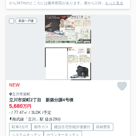
から347mのところには藤井医院があります。家から118...
もっと見る
新築一戸建
NEW
立川市栄町
立川市栄町2丁目 新築分譲
4号棟
5,680
万円
- / 77.47㎡ / 3LDK /予定
南武線「立川」駅 徒歩29分
駐車2台可
都市ガス
建設住宅性能評価書付
収納豊富
システムキッチン
カウンターキッチン