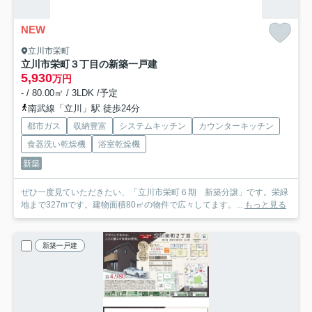
NEW
立川市栄町
立川市栄町３丁目の新築一戸建
5,930
万円
- / 80.00㎡ / 3LDK /予定
南武線「立川」駅 徒歩24分
都市ガス
収納豊富
システムキッチン
カウンターキッチン
食器洗い乾燥機
浴室乾燥機
新築
ぜひ一度見ていただきたい、「立川市栄町６期 新築分譲」です。栄緑
地まで327mです。建物面積80㎡の物件で広々してます。...
もっと見る
新築一戸建