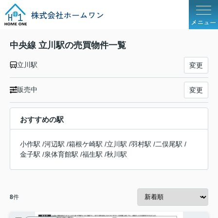
メニュー
中央線 立川駅の売買物件一覧
立川駅
変更
販売中
変更
おすすめの駅
小作駅
/
河辺駅
/
箱根ケ崎駅
/
立川駅
/
羽村駅
/
二俣尾駅
/
金子駅
/
泉体育館駅
/
福生駅
/
秋川駅
8
件