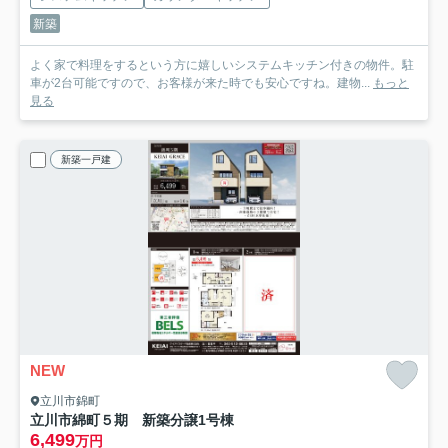
新築
よく家で料理をするという方に嬉しいシステムキッチン付きの物件。駐
車が2台可能ですので、お客様が来た時でも安心ですね。建物...
もっと
見る
新築一戸建
NEW
立川市錦町
立川市綿町５期 新築分譲
1号棟
6,499
万円