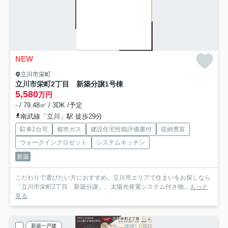
NEW
立川市栄町
立川市栄町2丁目 新築分譲
1号棟
5,580
万円
- / 79.48㎡ / 3DK /予定
南武線「立川」駅 徒歩29分
駐車2台可
都市ガス
建設住宅性能評価書付
収納豊富
ウォークインクロゼット
システムキッチン
新築
こだわりで選びたい方におすすめ。立川市エリアで住まいをお探しなら
「立川市栄町2丁目 新築分譲」。太陽光発電システム付き物...
もっと
見る
新築一戸建