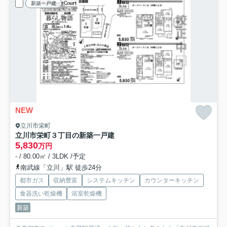
新築一戸建
NEW
立川市栄町
立川市栄町３丁目の新築一戸建
5,830
万円
- / 80.00㎡ / 3LDK /予定
南武線「立川」駅 徒歩24分
都市ガス
収納豊富
システムキッチン
カウンターキッチン
食器洗い乾燥機
浴室乾燥機
新築