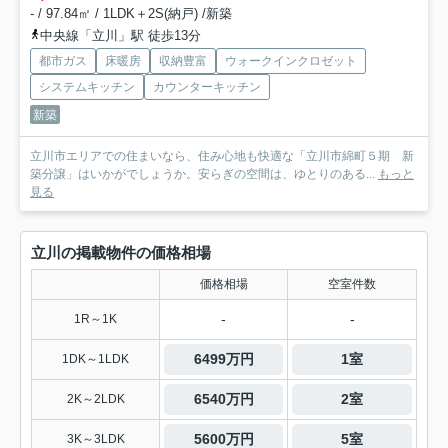
- / 97.84㎡ / 1LDK＋2S(納戸) /新築
中央線「立川」駅 徒歩13分
都市ガス
床暖房
収納豊富
ウォークインクロゼット
システムキッチン
カウンターキッチン
新築
立川市エリアでの住まいなら、住み心地も快適な「立川市綿町５期 新
築分譲」はいかがでしょうか。安らぎの空間は、ゆとりのある...
もっと
見る
立川の掲載物件の価格相場
価格相場
空室件数
-
-
1R～1K
6499万円
1室
1DK～1LDK
6540万円
2室
2K～2LDK
5600万円
5室
3K～3LDK