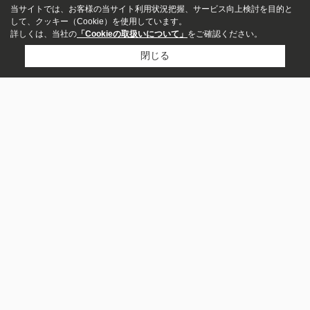
当サイトでは、お客様の当サイト利用状況把握、サービス向上検討を目的と
して、クッキー（Cookie）を使用しています。
詳しくは、当社の
「Cookieの取扱いについて」
をご確認ください。
閉じる
物件種別
マンション
戸建
株式会社ホームワン
土地
〒205-0001
新築・中古
東京都羽村市小作台３丁目20-1 小作台ビル 1階
指定しない
新築
中古
営業時間：24時間受付中
定休日：年中無休
価格
～
電話する
お問い合わせ
築年数