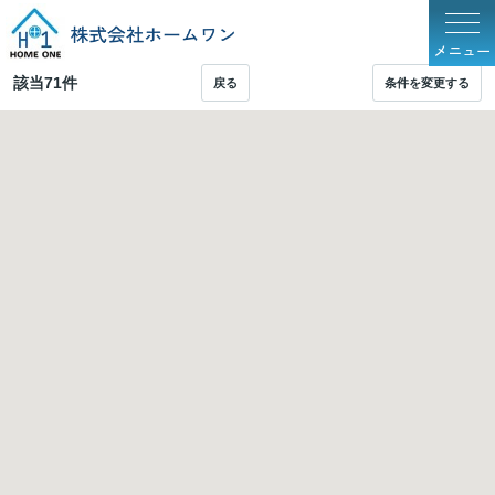
メニュー
該当
71
件
戻る
条件を変更する