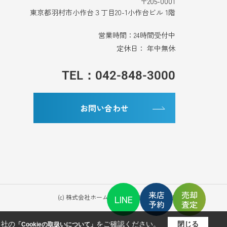
〒205-0001
東京都羽村市小作台３丁目20-1小作台ビル 1階
営業時間：24時間受付中
定休日： 年中無休
TEL：042-848-3000
お問い合わせ
来店
売却
(c) 株式会社ホームワン All Rights Reserved.
LINE
予約
査定
当社の
をご確認ください。
閉じる
「Cookieの取扱いについて」