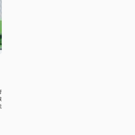
府
候
読