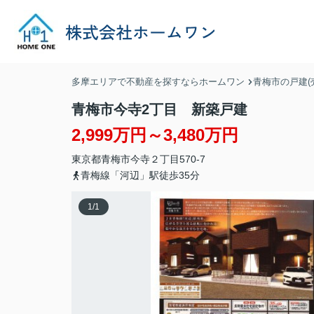
多摩エリアで不動産を探すならホームワン
青梅市の戸建(
青梅市今寺2丁目 新築戸建
2,999万円～3,480万円
東京都
青梅市
今寺
２丁目570-7
青梅線「河辺」駅徒歩35分
1
/
1