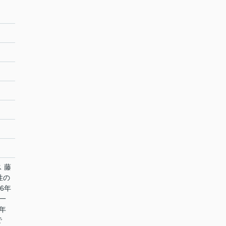
 藤
性の
6年
一
年
で