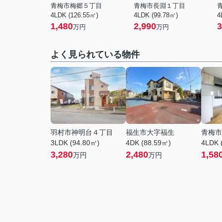
青梅市梅郷５丁目
青梅市長淵１丁目
4LDK (126.55㎡)
4LDK (99.78㎡)
4
1,480
2,990
3
万円
万円
よく見られている物件
羽村市神明台４丁目
福生市大字福生
青梅市
3LDK (94.80㎡)
4DK (88.59㎡)
4LDK 
3,280
2,480
1,58
万円
万円