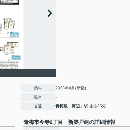
2026年4月(新築)
築年
-
駐車
青梅線
「
河辺
」駅 徒歩35分
交通
青梅市今寺2丁目 新築戸建の詳細情報