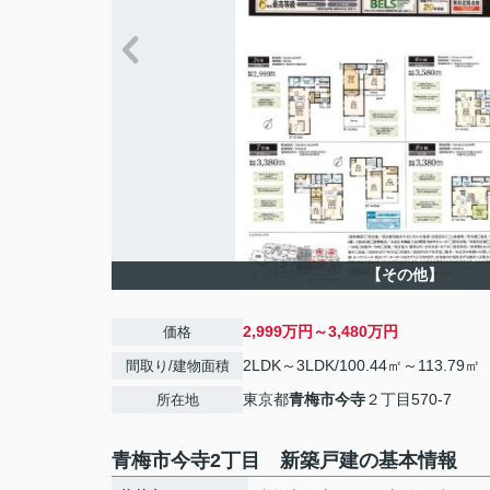
【その他】
2,999万円～3,480万円
価格
2LDK～3LDK/100.44㎡～113.79㎡
間取り/建物面積
東京都
青梅市
今寺
２丁目570-7
所在地
青梅市今寺2丁目 新築戸建の基本情報