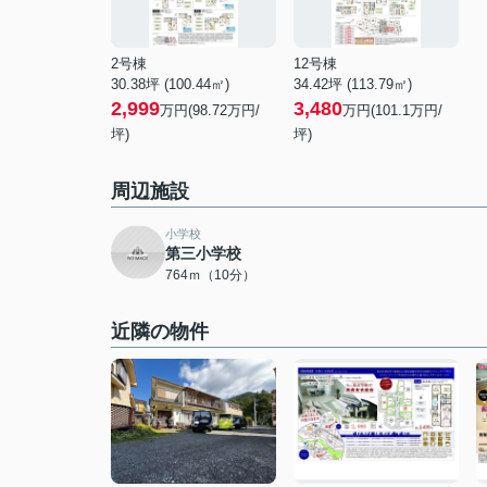
2号棟
12号棟
30.38坪 (100.44㎡)
34.42坪 (113.79㎡)
2,999
3,480
万円(98.72万円/
万円(101.1万円/
坪)
坪)
周辺施設
小学校
第三小学校
764ｍ（10分）
近隣の物件