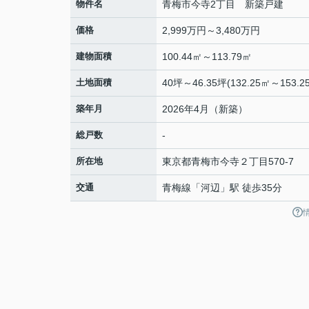
物件名
青梅市今寺2丁目 新築戸建
価格
2,999万円～3,480万円
建物面積
100.44㎡～113.79㎡
土地面積
40坪～46.35坪(132.25㎡～153.2
築年月
2026年4月（新築）
総戸数
-
所在地
東京都
青梅市
今寺
２丁目570-7
交通
青梅線
「
河辺
」駅 徒歩35分