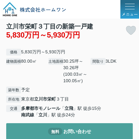
メニュー
立川市栄町３丁目の新築一戸建
5,830万円～5,930万円
5,830万円～5,930万円
価格
80.00㎡
30.25坪～
3LDK
建物面積
土地面積
間取り
30.26坪
(100.03㎡～
100.05㎡)
予定
築年数
東京都
立川市
栄町
３丁目
所在地
多摩都市モノレール
「
立飛
」駅 徒歩15分
交通
南武線
「
立川
」駅 徒歩24分
お問い合わせ
無料