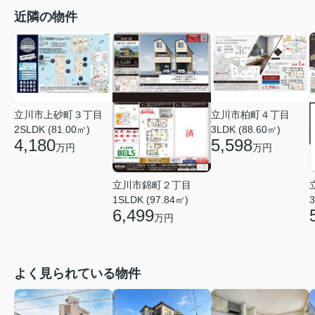
近隣の物件
立川市上砂町３丁目
立川市柏町４丁目
2SLDK (81.00㎡)
3LDK (88.60㎡)
4,180
5,598
万円
万円
立川市錦町２丁目
1SLDK (97.84㎡)
3
6,499
万円
よく見られている物件