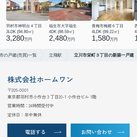
羽村市神明台４丁目
福生市大字福生
青梅市梅郷６丁目
3LDK (94.80㎡)
4DK (88.59㎡)
4LDK (99.22㎡)
4
3,280
2,480
1,580
万円
万円
万円
市の戸建(売買)一覧
立飛駅
立川市栄町３丁目の新築一戸建
株式会社ホームワン
〒205-0001
東京都羽村市小作台３丁目20-1 小作台ビル 1階
営業時間：24時間受付中
定休日：年中無休
電話する
お問い合わせ