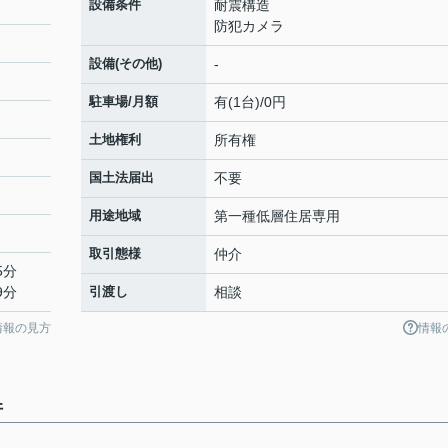
設備条件
耐震構造
防犯カメラ
設備(その他)
-
駐車場/月額
有(1台)/0円
土地権利
所有権
国土法届出
不要
用途地域
第一種低層住居専用
取引態様
仲介
5分
9分
引渡し
相談
情報の見方
情報
件