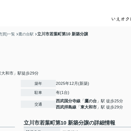
いえオク
立川市若葉町第10 新築分譲
売買)一覧
鷹の台駅
大和市」駅徒歩29分
2025年12月(新築)
築年
有(1台)
駐車
西武国分寺線
「
鷹の台
」駅 徒歩25分
交通
西武拝島線
「
東大和市
」駅 徒歩29分
立川市若葉町第10 新築分譲の詳細情報