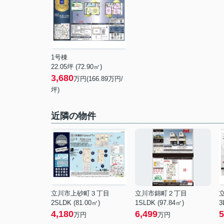
1号棟
22.05坪 (72.90㎡)
3,680
万円(166.89万円/
坪)
近隣の物件
立川市上砂町３丁目
立川市錦町２丁目
2SLDK (81.00㎡)
1SLDK (97.84㎡)
3
4,180
6,499
5
万円
万円