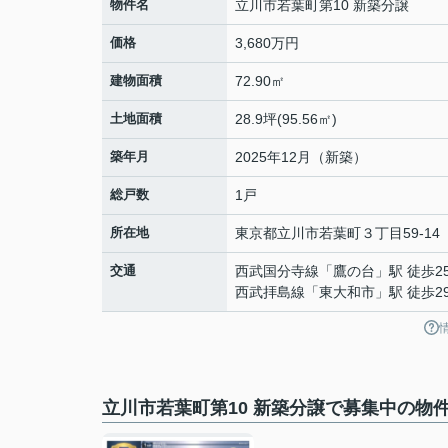
物件名
立川市若葉町第10 新築分譲
価格
3,680万円
建物面積
72.90㎡
土地面積
28.9坪(95.56㎡)
築年月
2025年12月（新築）
総戸数
1戸
所在地
東京都
立川市
若葉町
３丁目59-14
交通
西武国分寺線
「
鷹の台
」駅 徒歩2
西武拝島線
「
東大和市
」駅 徒歩2
立川市若葉町第10 新築分譲で募集中の物