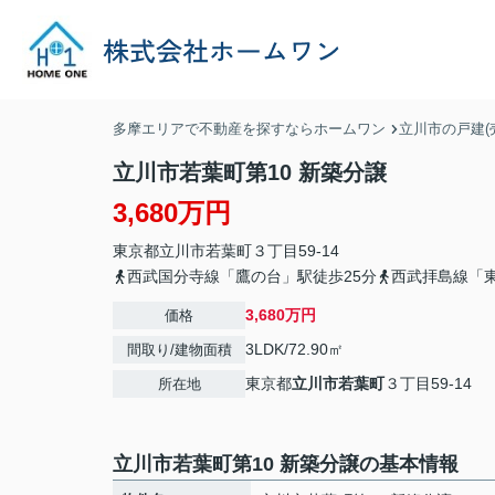
多摩エリアで不動産を探すならホームワン
立川市の戸建(
立川市若葉町第10 新築分譲
3,680万円
東京都
立川市
若葉町
３丁目59-14
西武国分寺線「鷹の台」駅徒歩25分
西武拝島線「東
3,680万円
価格
3LDK/72.90㎡
間取り/建物面積
東京都
立川市
若葉町
３丁目59-14
所在地
立川市若葉町第10 新築分譲の基本情報