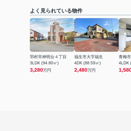
よく見られている物件
羽村市神明台４丁目
福生市大字福生
青梅市
3LDK (94.80㎡)
4DK (88.59㎡)
4LDK 
3,280
2,480
1,58
万円
万円