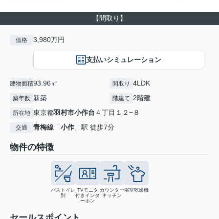
【間取り】
3,980万円
価格
支払いシミュレーション
93.96㎡
4LDK
建物面積
間取り
新築
2階建
築年数
階建て
東京都
羽村市
小作台
４丁目１２−８
所在地
青梅線
「
小作
」駅 徒歩7分
交通
物件の特徴
バストイレ
TVモニタ
カウンター
浴室乾燥機
別
付きインタ
キッチン
ーホン
セールスポイント