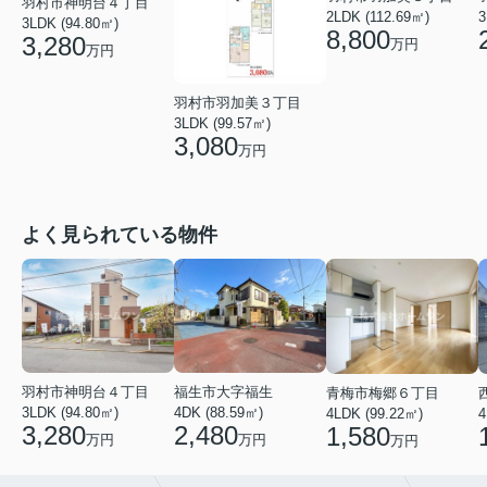
羽村市神明台４丁目
2LDK (112.69㎡)
3
3LDK (94.80㎡)
8,800
3,280
万円
万円
羽村市羽加美３丁目
3LDK (99.57㎡)
3,080
万円
よく見られている物件
福生市大字福生
羽村市神明台４丁目
青梅市梅郷６丁目
4DK (88.59㎡)
3LDK (94.80㎡)
4LDK (99.22㎡)
4
2,480
3,280
1,580
万円
万円
万円