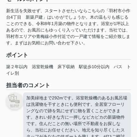
新生活を失敗せず、スタートさせたいならこちらの「羽村市小作
台4丁目 新築戸建」はいかがでしょうか。木の温もりも感じる
ことのできる、令和8年1月築の物件となります。浴室が1坪以上
あるので、お風呂にもゆっくり入っていただけます。当社では、
羽村市エリアや青梅線小作付近での一戸建て情報をご紹介致しま
す。まずはお気軽にお問い合わせ下さい。
ポイント
築２年以内
浴室乾燥機
床下収納
駅徒歩10分以内
バス
ト
イレ別
担当者のコメント
加美緑地まで292mです。浴室乾燥機のあるお風呂場
は洗濯物を干すときにも便利です。全居室フローリ
ングなので跡を気にせずに物を置くことができま
す。きれい好きな方に一押しなピカピカの新築物件
です。住んだことの無い場所で不動産をお探しな
ら、当社にお任せください。地元を知り尽くしたス
タッフがあなたのサポートを致します。ぜひご検討