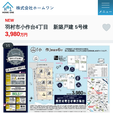
メニュー
NEW
羽村市小作台4丁目 新築戸建 5号棟
3,980
万円
1
/
1