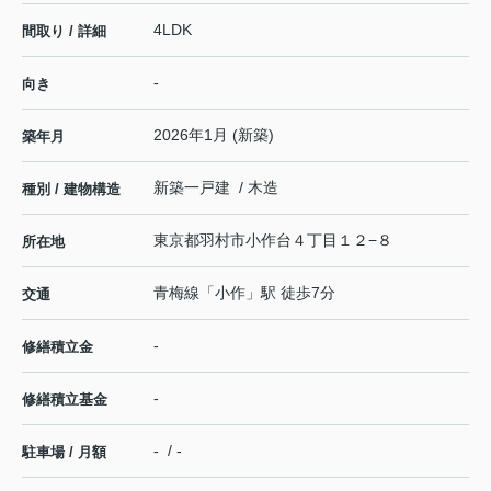
4LDK
間取り / 詳細
-
向き
2026年1月 (新築)
築年月
新築一戸建 / 木造
種別 / 建物構造
東京都
羽村市
小作台
４丁目１２−８
所在地
青梅線
「
小作
」駅 徒歩7分
交通
-
修繕積立金
-
修繕積立基金
- / -
駐車場 / 月額