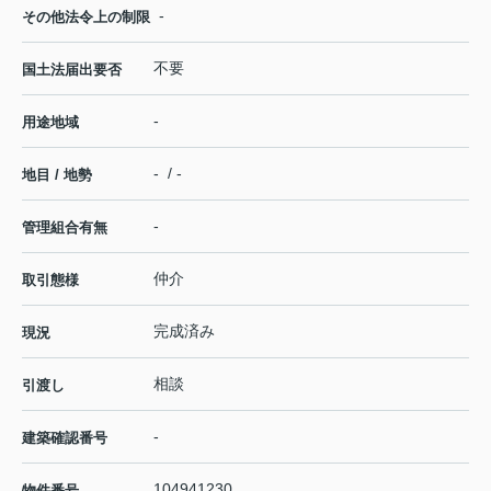
-
その他法令上の制限
不要
国土法届出要否
-
用途地域
- / -
地目 / 地勢
-
管理組合有無
仲介
取引態様
完成済み
現況
相談
引渡し
-
建築確認番号
104941230
物件番号