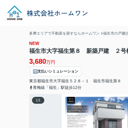
多摩エリアで不動産を探すならホームワン
福生市の戸建(
NEW
福生市大字福生第８ 新築戸建 ２号
3,680
万円
支払いシミュレーション
東京都
福生市
大字福生
５２８－１ 福生市福生第８
青梅線「福生」駅徒歩12分
1
/
1