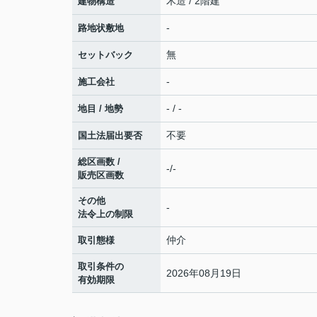
木造 / 2階建
建物構造
-
路地状敷地
無
セットバック
-
施工会社
- / -
地目 / 地勢
不要
国土法届出要否
総区画数 /
-/-
販売区画数
その他
-
法令上の制限
仲介
取引態様
取引条件の
2026年08月19日
有効期限