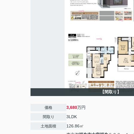
【間取り】
3,680
万円
価格
3LDK
間取り
126.86㎡
土地面積