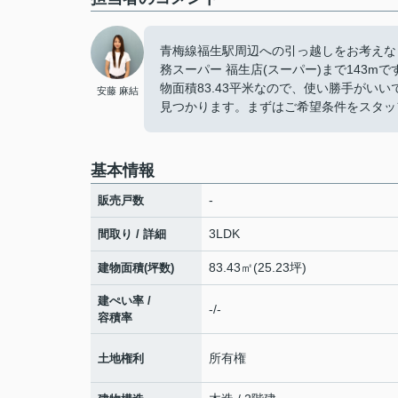
青梅線福生駅周辺への引っ越しをお考えな
務スーパー 福生店(スーパー)まで143
物面積83.43平米なので、使い勝手がい
安藤 麻結
見つかります。まずはご希望条件をスタッ
基本情報
-
販売戸数
3LDK
間取り / 詳細
83.43㎡(25.23坪)
建物面積(坪数)
建ぺい率 /
-/-
容積率
所有権
土地権利