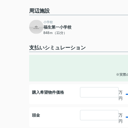
周辺施設
小学校
福生第一小学校
848ｍ（11分）
支払いシミュレーション
※実際
購入希望物件価格
万
円
頭金
万
円