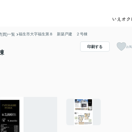
いえオク
福生市大字福生第８ 新築戸建 ２号棟
売買)一覧
印刷する
お気
棟