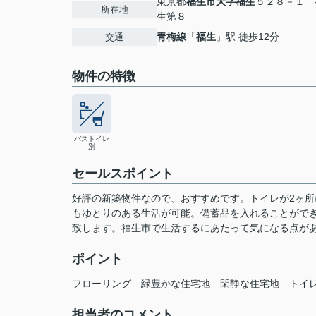
東京都
福生市
大字福生
５２８－１ 
所在地
生第８
青梅線
「
福生
」駅 徒歩12分
交通
物件の特徴
バストイレ
別
セールスポイント
好評の新築物件なので、おすすめです。トイレが2ヶ所
もゆとりのある生活が可能。備蓄品を入れることがで
致します。福生市で生活するにあたって気になる点が
ポイント
フローリング
緑豊かな住宅地
閑静な住宅地
トイ
担当者のコメント